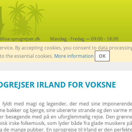
lisa-sprogrejser.dk
Mandag - Fredag — 09:00 - 18:00
service. By accepting cookies, you consent to data processin
 to the essential cookies.
More information
OK
ROGREJSER IRLAND FOR VOKSNE
nd fyldt med magi og legender, der med sine imponerende
nne bakker og bjerge, sine uberørte strande og den varme 
ager besøgende med på en uforglemmelig rejse. Den grønne
pisk irske folkemusik, som lyder både fra glade musikere p
a de mange pubber. En sprogrejse til Irland er den perfekt