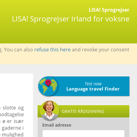
LISA! Sprogrejser
LISA! Sprogrejser Irland for voksne
g. You can also
refuse this here
and revoke your consent
Test now
Language travel Finder
 slotte og
GRATIS RÅDGIVNING
modtagelse
 ø er især
Email adresse
å gaderne i
e mulighed