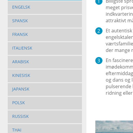
Billigste s
meget prisv
ENGELSK
indkvarterin
attraktivt m
SPANSK
Et autentisk
FRANSK
engelsktalen
værtsfamilie
ITALIENSK
der mange m
En fascinere
ARABISK
imødekommen
eftermiddage
KINESISK
og dans og l
pulserende k
JAPANSK
ridning elle
POLSK
RUSSISK
THAI