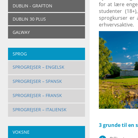
for at lære enge
DUBLIN - GRAFTON
studenter (18+)
sprogkurser er 
DUBLIN 30 PLUS
erhvervsaktive.
GALWAY
SPROG
SPROGREJSER – ENGELSK
SPROGREJSER – SPANSK
SPROGREJSER – FRANSK
SPROGREJSER – ITALIENSK
3 grunde til en s
VOKSNE