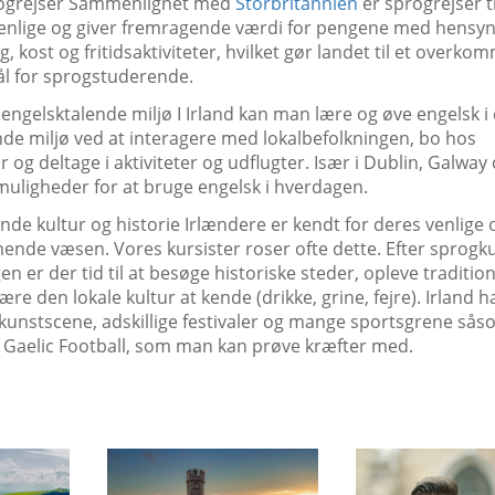
progrejser Sammenlignet med
Storbritannien
er sprogrejser ti
enlige og giver fremragende værdi for pengene med hensyn 
g, kost og fritidsaktiviteter, hvilket gør landet til et overko
ål for sprogstuderende.
 engelsktalende miljø I Irland kan man lære og øve engelsk i
de miljø ved at interagere med lokalbefolkningen, bo hos
r og deltage i aktiviteter og udflugter. Især i Dublin, Galway
uligheder for at bruge engelsk i hverdagen.
nde kultur og historie Irlændere er kendt for deres venlige 
de væsen. Vores kursister roser ofte dette. Efter sprogk
n er der tid til at besøge historiske steder, opleve traditio
ære den lokale kultur at kende (drikke, grine, fejre). Irland 
unstscene, adskillige festivaler og mange sportsgrene såso
r Gaelic Football, som man kan prøve kræfter med.