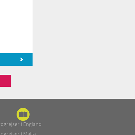
ogrejser i England
ogrejser i Malta