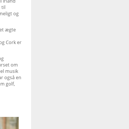
l Irland
til
mmeligt og
 et ægte
 og Cork er
og
urset om
nel musik
har også en
m golf,