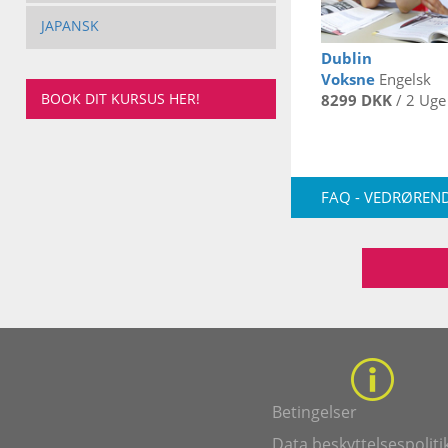
JAPANSK
Dublin
Voksne
Engelsk
BOOK DIT KURSUS HER!
8299 DKK
/ 2 Uge
FAQ - VEDRØREND
Betingelser
Data beskyttelsespoliti