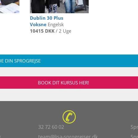
Dublin 30 Plus
Voksne
Engelsk
10415 DKK
/ 2 Uge
E DIN SPROGREJSE
BOOK DIT KURSUS HER!
32 72 60 02
Spr
k
team@lisa-sprogrejser.dk
Spr