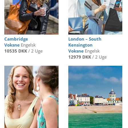
Cambridge
London – South
Voksne
Engelsk
Kensington
10535 DKK
/ 2 Uge
Voksne
Engelsk
12979 DKK
/ 2 Uge