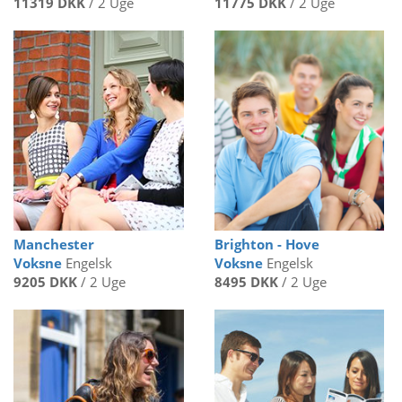
11319 DKK
/ 2 Uge
11775 DKK
/ 2 Uge
Manchester
Brighton - Hove
Voksne
Engelsk
Voksne
Engelsk
9205 DKK
/ 2 Uge
8495 DKK
/ 2 Uge