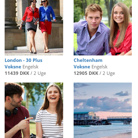
London - 30 Plus
Cheltenham
Voksne
Engelsk
Voksne
Engelsk
11439 DKK
/ 2 Uge
12905 DKK
/ 2 Uge