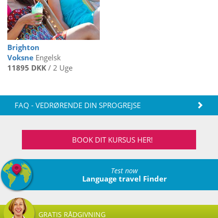
Brighton
Voksne
Engelsk
11895 DKK
/ 2 Uge
FAQ - VEDRØRENDE DIN SPROGREJSE
BOOK DIT KURSUS HER!
Test now
Language travel Finder
GRATIS RÅDGIVNING