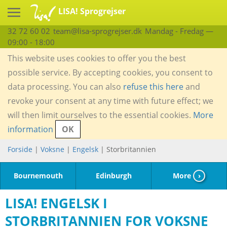
LISA! Sprogrejser
32 72 60 02
team@lisa-sprogrejser.dk
Mandag - Fredag —
09:00 - 18:00
This website uses cookies to offer you the best
possible service. By accepting cookies, you consent to
data processing. You can also
refuse this here
and
revoke your consent at any time with future effect; we
will then limit ourselves to the essential cookies.
More
information
OK
Forside
|
Voksne
|
Engelsk
| Storbritannien
Bournemouth
Edinburgh
More
›
LISA! ENGELSK I
STORBRITANNIEN FOR VOKSNE