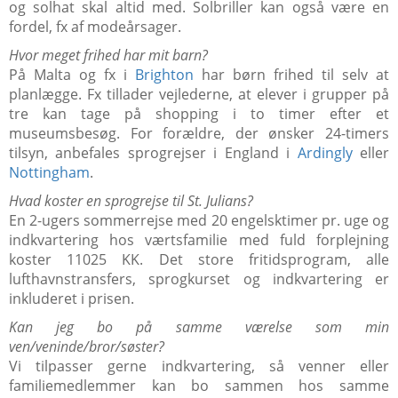
og solhat skal altid med. Solbriller kan også være en
fordel, fx af modeårsager.
Hvor meget frihed har mit barn?
På Malta og fx i
Brighton
har børn frihed til selv at
planlægge. Fx tillader vejlederne, at elever i grupper på
tre kan tage på shopping i to timer efter et
museumsbesøg. For forældre, der ønsker 24-timers
tilsyn, anbefales sprogrejser i England i
Ardingly
eller
Nottingham
.
Hvad koster en sprogrejse til St. Julians?
En 2-ugers sommerrejse med 20 engelsktimer pr. uge og
indkvartering hos værtsfamilie med fuld forplejning
koster 11025 KK. Det store fritidsprogram, alle
lufthavnstransfers, sprogkurset og indkvartering er
inkluderet i prisen.
Kan jeg bo på samme værelse som min
ven/veninde/bror/søster?
Vi tilpasser gerne indkvartering, så venner eller
familiemedlemmer kan bo sammen hos samme