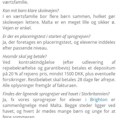
værtsfamilie.
Kan mit barn klare skolevejen?
I en værtsfamilie bor flere børn sammen, hvilket gør
skolevejen lettere. Malta er en meget lille og sikker ø.
Vejen er enkel.
Er der en placeringstest i starten af sprogrejsen?
Ja, der foretages en placeringstest, og eleverne inddeles
efter passende niveau.
Hvornår skal jeg betale?
Ved kontraktindgåelse (efter udlevering af
rejsebekræftelse og garantibevis) betales et depositum
på 20 % af rejsens pris, mindst 1500 DKK, plus eventuelle
forsikringer. Restbeløbet skal betales 28 dage før afrejse.
Alle oplysninger fremgår af fakturaen.
Findes der lignende sprogrejser ved havet i Storbritannien?
Ja, fx vores sprogrejser for elever i
Brighton
er
sammenlignelige med Malta. Begge steder ligger ved
havet, og hvert år mødes mange børn og unge for at
fejre sommeren.