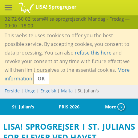
LISA! Sprogrejser
32 72 60 02
team@lisa-sprogrejser.dk
Mandag - Fredag —
09:00 - 18:00
This website uses cookies to offer you the best
possible service. By accepting cookies, you consent to
data processing. You can also
refuse this here
and
revoke your consent at any time with future effect; we
will then limit ourselves to the essential cookies.
More
information
OK
Forside
|
Unge
|
Engelsk
|
Malta
| St. Julian's
St. Julian's
PRIS 2026
More
›
LISA! SPROGREJSER I ST. JULIANS
FOR ELEVER VED HAVET