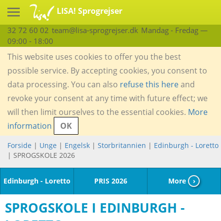
LISA! Sprogrejser
32 72 60 02
team@lisa-sprogrejser.dk
Mandag - Fredag —
09:00 - 18:00
This website uses cookies to offer you the best
possible service. By accepting cookies, you consent to
data processing. You can also
refuse this here
and
revoke your consent at any time with future effect; we
will then limit ourselves to the essential cookies.
More
information
OK
Forside
|
Unge
|
Engelsk
|
Storbritannien
|
Edinburgh - Loretto
| SPROGSKOLE 2026
Edinburgh - Loretto
PRIS 2026
More
›
SPROGSKOLE I EDINBURGH -