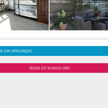
E DIN SPROGREJSE
BOOK DIT KURSUS HER!