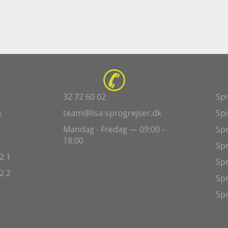
32 72 60 02
Spr
k
team@lisa-sprogrejser.dk
Spr
Mandag - Fredag — 09:00 -
Spr
18:00
Spr
2 1
Spr
2 2
Spr
Spr