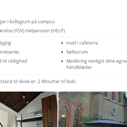
lger i kollegium på campus
ærelse (FSV) Helpension (HELP)
ygtig
mad i cafeteria
ærelse/wc
fællesrum
 til rådighed
Medbring venligst dine egne
håndklæder
tand til skole er: 2 Minutter til fods.