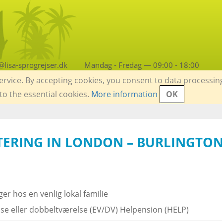
lisa-sprogrejser.dk
Mandag - Fredag — 09:00 - 18:00
service. By accepting cookies, you consent to data processin
 to the essential cookies.
More information
OK
TERING IN LONDON – BURLINGTO
ger hos en venlig lokal familie
se eller dobbeltværelse (EV/DV) Helpension (HELP)