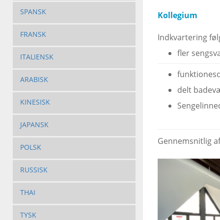
SPANSK
Kollegium
FRANSK
Indkvartering fø
fler sengsv
ITALIENSK
funktionesd
ARABISK
delt badev
KINESISK
Sengelinned
JAPANSK
Gennemsnitlig afs
POLSK
RUSSISK
THAI
TYSK