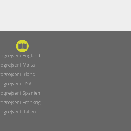
ogrejser i England
ogrejser i Malta
ogrejser i Irland
ogrejser i USA
ogrejser i Spanien
ogrejser i Frankrig
ogrejser i Italien