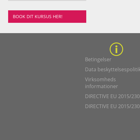
BOOK DIT KURSUS HER!
Betingelser
Data beskyttelsespoliti
Virksomheds
informationer
DIRECTIVE EU 2015/230
DIRECTIVE EU 2015/230