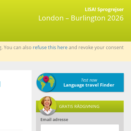
LISA! Sprogrejser
London – Burlington 2026
g. You can also
refuse this here
and revoke your consent
Test now
N
Language travel Finder
GRATIS RÅDGIVNING
Email adresse