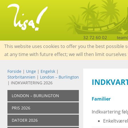
32 72 60 02
team@
This website uses cookies to offer you the best possible 
at any time with future effect; we will then limit ourselves
Forside
|
Unge
|
Engelsk
|
Storbritannien
|
London – Burlington
INDKVAR
| INDKVARTERING 2026
LONDON – BURLINGTON
Familier
PRIS 2026
Indkvartering føl
DATOER 2026
Enkeltværel