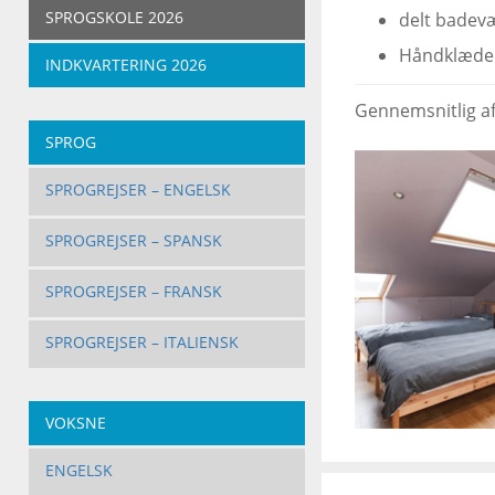
SPROGSKOLE 2026
delt badev
Håndklæder
INDKVARTERING 2026
Gennemsnitlig afs
SPROG
SPROGREJSER – ENGELSK
SPROGREJSER – SPANSK
SPROGREJSER – FRANSK
SPROGREJSER – ITALIENSK
VOKSNE
ENGELSK