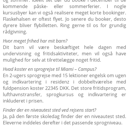
og sommer. Ideelt set bør du booke i december til de
kommende påske- eller sommerferier. I nogle
kursusbyer kan vi også realisere meget korte bookinger.
Flaskehalsen er oftest flyet. Jo senere du booker, desto
dyrere bliver flybilletten. Ring gerne til os for grundig
rådgivning.
Hvor meget frihed har mit barn?
Dit barn vil være beskæftiget hele dagen med
undervisning og fritidsaktiviteter, men vil også have
mulighed for selv at tilrettelægge noget fritid.
Hvad koster en sprogrejse til Miami – Campus?
En 2-ugers sprogrejse med 15 lektioner engelsk om ugen
og indkvartering i residenz i dobbeltværelse med
fuldpension koster 22345 DKK. Det store fritidsprogram,
lufthavnstransfer, sprogkursus og indkvartering er
inkluderet i prisen.
Finder der en niveautest sted ved rejsens start?
Ja, på den første skoledag finder der en niveautest sted.
Eleverne inddeles derefter i det passende sprogniveau.