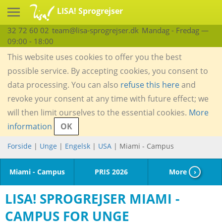
LISA! Sprogrejser
32 72 60 02
team@lisa-sprogrejser.dk
Mandag - Fredag —
09:00 - 18:00
This website uses cookies to offer you the best
possible service. By accepting cookies, you consent to
data processing. You can also
refuse this here
and
revoke your consent at any time with future effect; we
will then limit ourselves to the essential cookies.
More
information
OK
Forside
|
Unge
|
Engelsk
|
USA
| Miami - Campus
Miami - Campus
PRIS 2026
More
›
LISA! SPROGREJSER MIAMI -
CAMPUS FOR UNGE