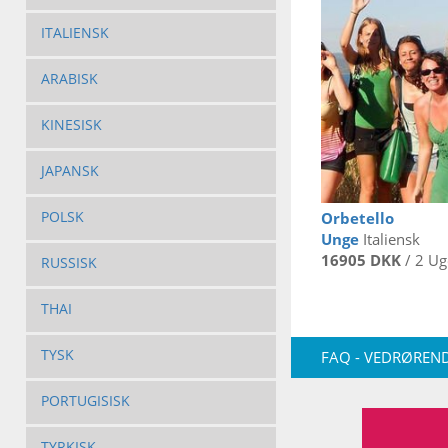
ITALIENSK
ARABISK
KINESISK
JAPANSK
POLSK
Orbetello
Unge
Italiensk
16905 DKK
/ 2 Ug
RUSSISK
THAI
TYSK
FAQ - VEDRØREND
PORTUGISISK
TYRKISK