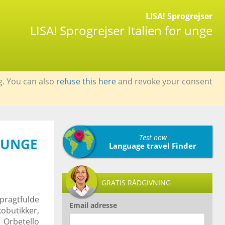
LISA! Sprogrejser
LISA! Sprogrejser Italien for unge
g. You can also
refuse this here
and revoke your consent
Test now
R UNGE
Language travel Finder
GRATIS RÅDGIVNING
pragtfulde
Email adresse
obutikker,
 Orbetello