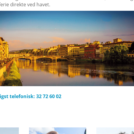
 ferie direkte ved havet.
gst telefonisk
:
32 72 60 02