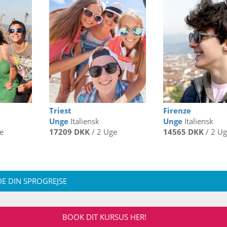
Triest
Firenze
Unge
Italiensk
Unge
Italiensk
e
17209 DKK
/ 2 Uge
14565 DKK
/ 2 U
E DIN SPROGREJSE
BOOK DIT KURSUS HER!