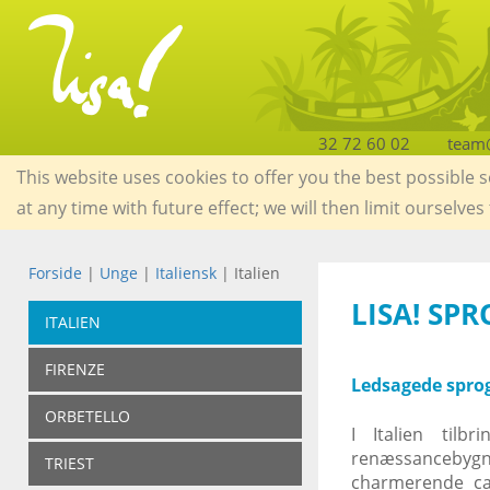
32 72 60 02
team@
This website uses cookies to offer you the best possible 
at any time with future effect; we will then limit ourselves
Forside
|
Unge
|
Italiensk
| Italien
LISA! SPR
ITALIEN
FIRENZE
Ledsagede sprogr
ORBETELLO
I Italien tilbr
renæssancebygni
TRIEST
charmerende caf