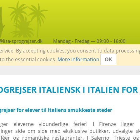
lisa-sprogrejser.dk
Mandag - Fredag — 09:00 - 18:00
service. By accepting cookies, you consent to data processin
 to the essential cookies.
More information
OK
OGREJSER ITALIENSK I ITALIEN FO
ejser for elever til Italiens smukkeste steder
inger eleverne vidunderlige ferier! I Firenze ligger 
nger side om side med eksklusive butikker, udvalgte sk
éer og romantiske restauranter. I Salerno, Trieste og