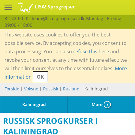
LISA! Sprogrejser
32 72 60 02
team@lisa-sprogrejser.dk
Mandag - Fredag —
09:00 - 18:00
This website uses cookies to offer you the best
possible service. By accepting cookies, you consent to
data processing. You can also
refuse this here
and
revoke your consent at any time with future effect; we
will then limit ourselves to the essential cookies.
More
information
OK
Forside
|
Voksne
|
Russisk
|
Rusland
| Kaliningrad
Kaliningrad
More
›
RUSSISK SPROGKURSER I
KALININGRAD