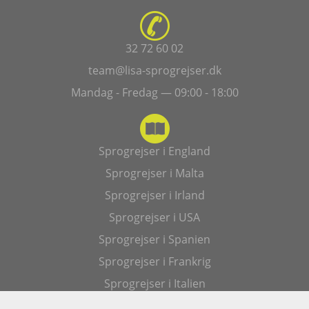
32 72 60 02
team@lisa-sprogrejser.dk
Mandag - Fredag — 09:00 - 18:00
Sprogrejser i England
Sprogrejser i Malta
Sprogrejser i Irland
Sprogrejser i USA
Sprogrejser i Spanien
Sprogrejser i Frankrig
Sprogrejser i Italien