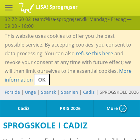
LISA! Sprogrejser
32 72 60 02
team@lisa-sprogrejser.dk
Mandag - Fredag —
09:00 - 18:00
This website uses cookies to offer you the best
possible service. By accepting cookies, you consent to
data processing. You can also
refuse this here
and
revoke your consent at any time with future effect; we
will then limit ourselves to the essential cookies.
More
information
OK
Forside
|
Unge
|
Spansk
|
Spanien
|
Cadiz
| SPROGSKOLE 2026
Cadiz
PRIS 2026
More
›
SPROGSKOLE I CADIZ