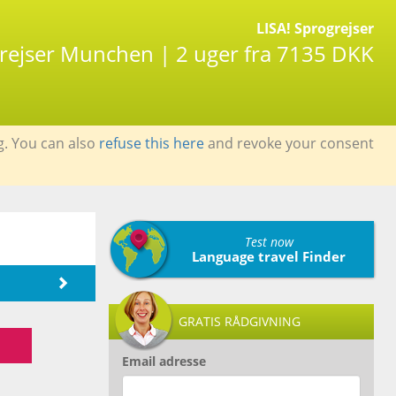
LISA! Sprogrejser
grejser Munchen | 2 uger fra 7135 DKK
g. You can also
refuse this here
and revoke your consent
Test now
Language travel Finder
GRATIS RÅDGIVNING
Email adresse