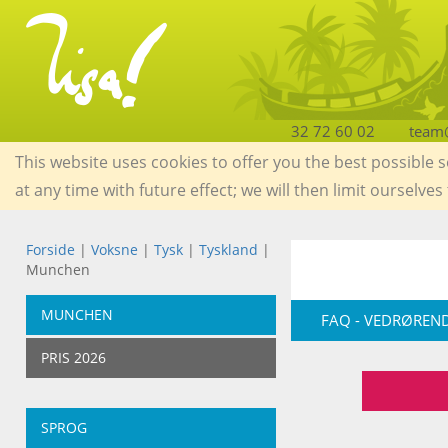
32 72 60 02
team@
This website uses cookies to offer you the best possible 
at any time with future effect; we will then limit ourselves
Forside
|
Voksne
|
Tysk
|
Tyskland
|
Munchen
MUNCHEN
FAQ - VEDRØREND
PRIS 2026
SPROG