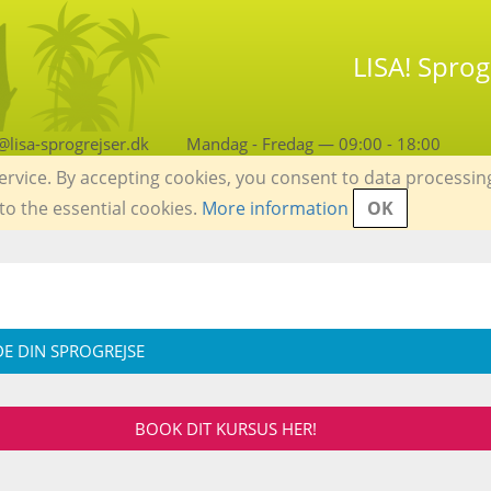
LISA! Spro
lisa-sprogrejser.dk
Mandag - Fredag — 09:00 - 18:00
service. By accepting cookies, you consent to data processin
 to the essential cookies.
More information
OK
E DIN SPROGREJSE
BOOK DIT KURSUS HER!