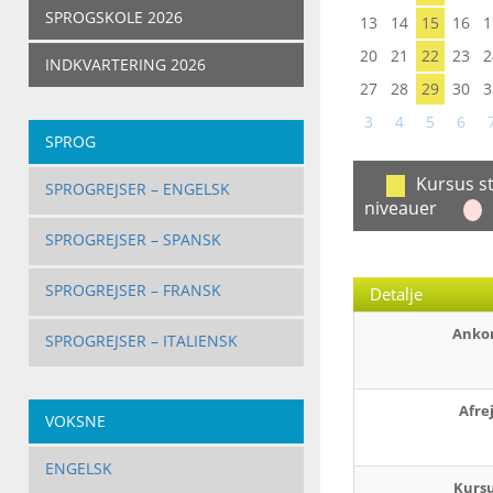
SPROGSKOLE 2026
13
14
15
16
1
20
21
22
23
2
INDKVARTERING 2026
27
28
29
30
3
3
4
5
6
SPROG
Kursus st
SPROGREJSER – ENGELSK
niveauer
SPROGREJSER – SPANSK
SPROGREJSER – FRANSK
Detalje
Anko
SPROGREJSER – ITALIENSK
Afre
VOKSNE
ENGELSK
Kursu