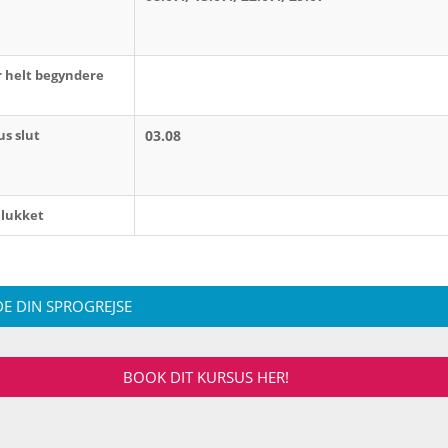
r helt begyndere
us slut
03.08
 lukket
E DIN SPROGREJSE
BOOK DIT KURSUS HER!