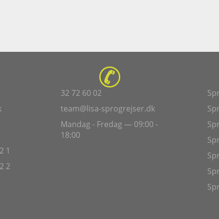
32 72 60 02
Spr
k
team@lisa-sprogrejser.dk
Spr
Mandag - Fredag — 09:00 -
Spr
18:00
Spr
2 1
Spr
2 2
Spr
Spr