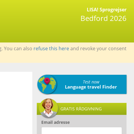
LISA! Sprogrejser
Bedford 2026
g. You can also
refuse this here
and revoke your consent
Test now
Language travel Finder
GRATIS RÅDGIVNING
Email adresse