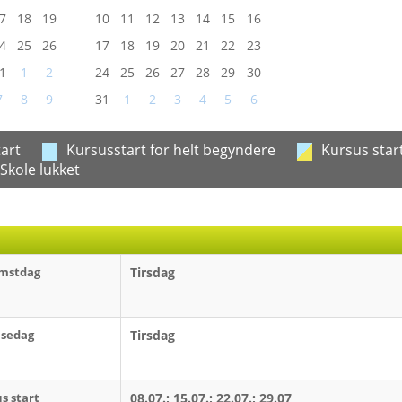
7
18
19
10
11
12
13
14
15
16
4
25
26
17
18
19
20
21
22
23
1
1
2
24
25
26
27
28
29
30
7
8
9
31
1
2
3
4
5
6
art
Kursusstart for helt begyndere
Kursus start
Skole lukket
mstdag
Tirsdag
jsedag
Tirsdag
s start
08.07.; 15.07.; 22.07.; 29.07