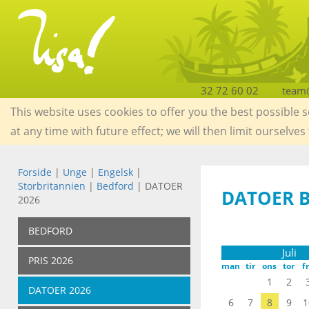
32 72 60 02
team@
This website uses cookies to offer you the best possible 
at any time with future effect; we will then limit ourselves
Forside
|
Unge
|
Engelsk
|
Storbritannien
|
Bedford
| DATOER
DATOER 
2026
BEDFORD
Juli
PRIS 2026
man
tir
ons
tor
f
1
2
DATOER 2026
6
7
8
9
1