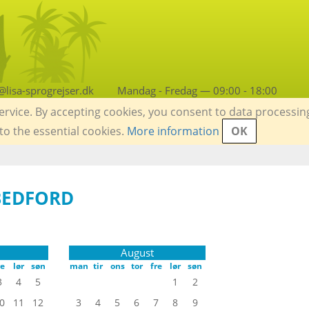
lisa-sprogrejser.dk
Mandag - Fredag — 09:00 - 18:00
service. By accepting cookies, you consent to data processin
 to the essential cookies.
More information
OK
BEDFORD
August
re
lør
søn
man
tir
ons
tor
fre
lør
søn
3
4
5
1
2
0
11
12
3
4
5
6
7
8
9