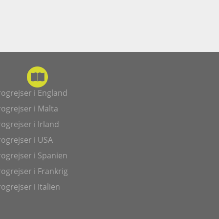
ogrejser i England
ogrejser i Malta
ogrejser i Irland
ogrejser i USA
ogrejser i Spanien
ogrejser i Frankrig
ogrejser i Italien