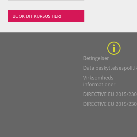
BOOK DIT KURSUS HER!
Betingelser
Data beskyttelsespoliti
Virksomheds
informationer
DIRECTIVE EU 2015/230
DIRECTIVE EU 2015/230