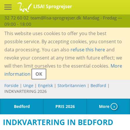
LISA! Sprogrejser
32 72 60 02
team@lisa-sprogrejser.dk
Mandag - Fredag —
09:00 - 18:00
This website uses cookies to offer you the best
possible service. By accepting cookies, you consent to
data processing. You can also
refuse this here
and
revoke your consent at any time with future effect; we
will then limit ourselves to the essential cookies.
More
information
OK
Forside
|
Unge
|
Engelsk
|
Storbritannien
|
Bedford
|
INDKVARTERING 2026
Bedford
PRIS 2026
More
›
INDKVARTERING IN BEDFORD