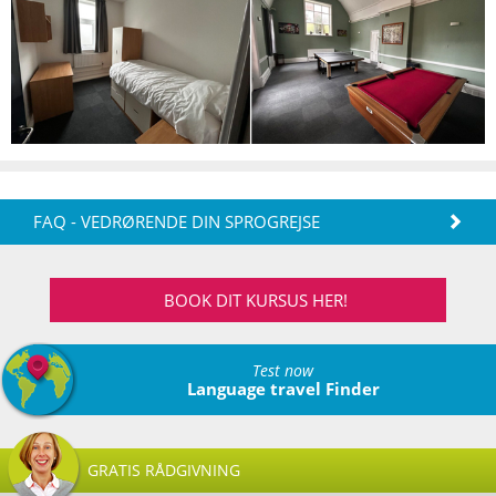
FAQ - VEDRØRENDE DIN SPROGREJSE
BOOK DIT KURSUS HER!
Test now
Language travel Finder
GRATIS RÅDGIVNING