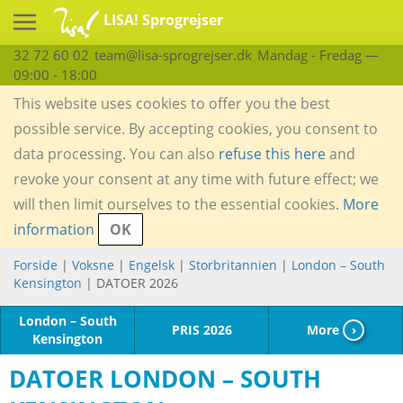
LISA! Sprogrejser
32 72 60 02
team@lisa-sprogrejser.dk
Mandag - Fredag —
09:00 - 18:00
This website uses cookies to offer you the best
possible service. By accepting cookies, you consent to
data processing. You can also
refuse this here
and
revoke your consent at any time with future effect; we
will then limit ourselves to the essential cookies.
More
information
OK
Forside
|
Voksne
|
Engelsk
|
Storbritannien
|
London – South
Kensington
| DATOER 2026
London – South
PRIS 2026
More
›
Kensington
DATOER LONDON – SOUTH