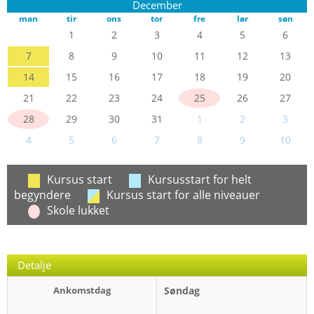
December
man
tir
ons
tor
fre
lør
søn
1
2
3
4
5
6
7
8
9
10
11
12
13
14
15
16
17
18
19
20
21
22
23
24
25
26
27
28
29
30
31
1
2
3
4
5
6
7
8
9
10
Kursus start
Kursusstart for helt
begyndere
Kursus start for alle niveauer
Skole lukket
Detalje
Ankomstdag
Søndag