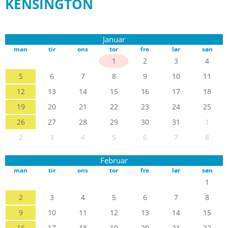
KENSINGTON
Januar
man
tir
ons
tor
fre
lør
søn
1
2
3
4
5
6
7
8
9
10
11
12
13
14
15
16
17
18
19
20
21
22
23
24
25
26
27
28
29
30
31
1
2
3
4
5
6
7
8
Februar
man
tir
ons
tor
fre
lør
søn
1
2
3
4
5
6
7
8
9
10
11
12
13
14
15
16
17
18
19
20
21
22