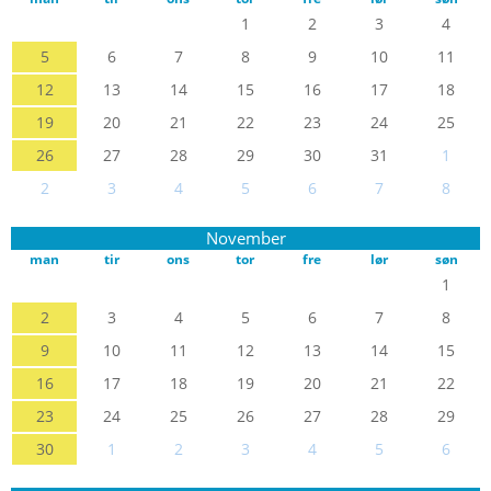
1
2
3
4
5
6
7
8
9
10
11
12
13
14
15
16
17
18
19
20
21
22
23
24
25
26
27
28
29
30
31
1
2
3
4
5
6
7
8
November
man
tir
ons
tor
fre
lør
søn
1
2
3
4
5
6
7
8
9
10
11
12
13
14
15
16
17
18
19
20
21
22
23
24
25
26
27
28
29
30
1
2
3
4
5
6