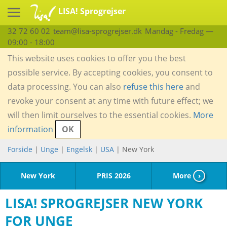
LISA! Sprogrejser
32 72 60 02
team@lisa-sprogrejser.dk
Mandag - Fredag —
09:00 - 18:00
This website uses cookies to offer you the best
possible service. By accepting cookies, you consent to
data processing. You can also
refuse this here
and
revoke your consent at any time with future effect; we
will then limit ourselves to the essential cookies.
More
information
OK
Forside
|
Unge
|
Engelsk
|
USA
| New York
New York
PRIS 2026
More
›
LISA! SPROGREJSER NEW YORK
FOR UNGE