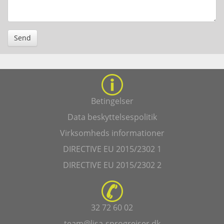
Send
Betingelser
Data beskyttelsespolitik
Virksomheds informationer
DIRECTIVE EU 2015/2302 1
DIRECTIVE EU 2015/2302 2
32 72 60 02
team@lisa-sprogrejser.dk